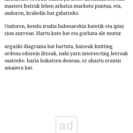
masters Batzuk lehen arkatza markatu puntua, eta,
ondoren, krabelin bat gidatzeko.
Ondoren, kendu irudia babesarekin batetik eta ipini
zion aurrean. Hartu kate bat eta gorbata ale mutur.
argazki-diagrama bat hartuta, haizeak knitting
ordena edozein iltzeak, nahi yarn intersecting lerroak
osatzeko. haria bukatzen denean, ez ahaztu erantsi
amaiera bat.
ad