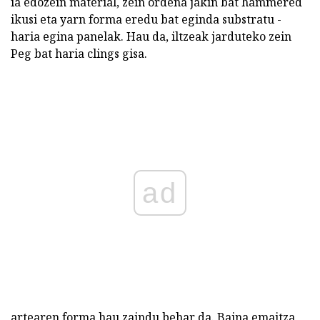
ia edozein material, zein ordena jakin bat hammered
ikusi eta yarn forma eredu bat eginda substratu -
haria egina panelak. Hau da, iltzeak jarduteko zein
Peg bat haria clings gisa.
ad
artearen forma hau zaindu behar da. Baina emaitza