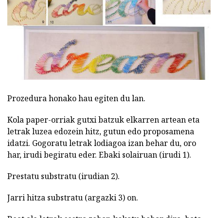
Prozedura honako hau egiten du lan.
Kola paper-orriak gutxi batzuk elkarren artean eta
letrak luzea edozein hitz, gutun edo proposamena
idatzi. Gogoratu letrak lodiagoa izan behar du, oro
har, irudi begiratu eder. Ebaki solairuan (irudi 1).
Prestatu substratu (irudian 2).
Jarri hitza substratu (argazki 3) on.