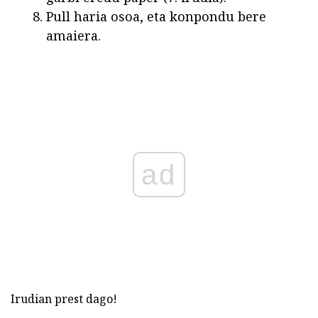
Pull haria osoa, eta konpondu bere
amaiera.
ad
Irudian prest dago!