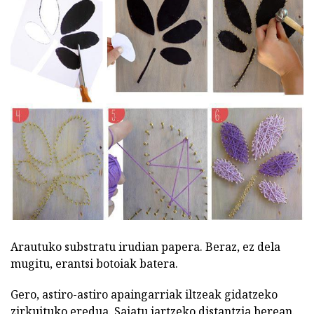
Arautuko substratu irudian papera. Beraz, ez dela
mugitu, erantsi botoiak batera.
Gero, astiro-astiro apaingarriak iltzeak gidatzeko
zirkuituko eredua. Saiatu jartzeko distantzia berean.