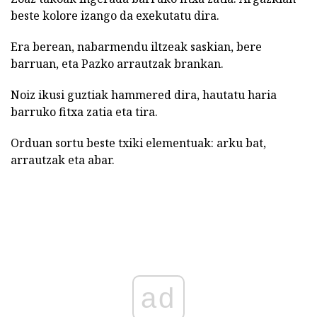
beste kolore izango da exekutatu dira.
Era berean, nabarmendu iltzeak saskian, bere
barruan, eta Pazko arrautzak brankan.
Noiz ikusi guztiak hammered dira, hautatu haria
barruko fitxa zatia eta tira.
Orduan sortu beste txiki elementuak: arku bat,
arrautzak eta abar.
ad