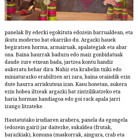
panelak By ederki egokituta edozein barrualdean, eta
ikutu moderno bat ekarriko du. Argazki hauek
begiratzen horma, armairuak, apalategiak eta abar
ona. Baina haurrak baduzu edo maiz gonbidatuak
daude zure etxean bada, jartzea kontu handiz
aukeratu behar dira. Nahiz eta krabelin txiki edo
miniaturazko erabiltzen ari zara, baina oraindik ezin
dute haurra arriskutsua izan. Kasu honetan, aukera
ezin hobea iltzeak argazki bat zintzilikatzeko eta
haria horman handiagoa edo goi rack apala jarri
izango litzateke.
Hautatutako irudiaren arabera, panela da egongela
(edozein gairi) jar daitezke, sukaldea (frutak,
barazkiak), komuna (maskorrak, aingura, crab eta