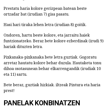
Prestatu haria kolore gerizpean batean beste
ortzadar bat (irudian 7) gisa pasatu.
Hasi hari tiraka lehen letra (irudian 8) goitik.
Ondoren, hartu beste kolore, eta jarraitu haiek
funtzionatzeko. Beraz bete kolore ezberdinak (irudi 9)
hariak dituzten letra.
Pixkanaka-pixkanaka bete letra guztiak. Gogoratu
arretaz hautatu kolore behar duzula. Hautaketa tonu
dihoa osotasunean behar elkarrengandik (irudiak 10
eta 11) sartu.
Bete beraz, guztiak hizkiak. iltzeak Pintura eta haria
prest!
PANELAK KONBINATZEN