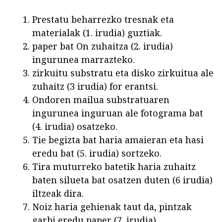
Prestatu beharrezko tresnak eta
materialak (1. irudia) guztiak.
paper bat On zuhaitza (2. irudia)
ingurunea marrazteko.
zirkuitu substratu eta disko zirkuitua ale
zuhaitz (3 irudia) for erantsi.
Ondoren mailua substratuaren
ingurunea inguruan ale fotograma bat
(4. irudia) osatzeko.
Tie begizta bat haria amaieran eta hasi
eredu bat (5. irudia) sortzeko.
Tira muturreko batetik haria zuhaitz
baten silueta bat osatzen duten (6 irudia)
iltzeak dira.
Noiz haria gehienak taut da, pintzak
garbi eredu paper (7. irudia).