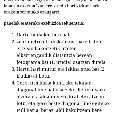
lanaren eskema Izan ere, eredu hori kizkur haria
eraketa sortutako ezaugarri.
panelak esaterako exekuzioa sekuentzia:
Hartu taula karratu bat.
zentimetro eta disko ikusi pare baten
ertzean bakoitzetik irteten
elkarrengandik distantzia berean
fotograma bat (1. irudia) osatzen dutela.
Hartu hari mutur eta izkina stud bat (2.
irudia) at Lotu.
Gero, tira haria kontrako izkinan
diagonal line bat osatzeko. Return yarn
atzera eta aldameneko krabelin atzean
lotu, eta gero beste diagonal line egiteko.
Pull haria, beraz, aldi bakoitzean bere