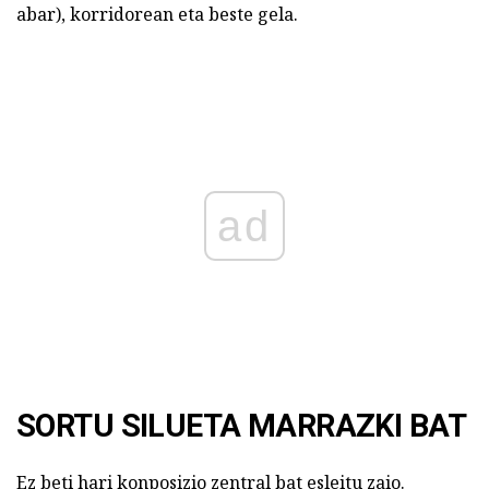
abar), korridorean eta beste gela.
ad
SORTU SILUETA MARRAZKI BAT
Ez beti hari konposizio zentral bat esleitu zaio.