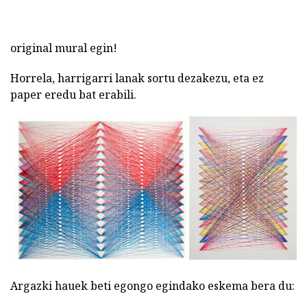
original mural egin!
Horrela, harrigarri lanak sortu dezakezu, eta ez
paper eredu bat erabili.
Argazki hauek beti egongo egindako eskema bera du: