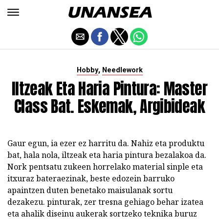
,
Hobby
Needlework
Iltzeak Eta Haria Pintura: Master
Class Bat. Eskemak, Argibideak
Gaur egun, ia ezer ez harritu da. Nahiz eta produktu
bat, hala nola, iltzeak eta haria pintura bezalakoa da.
Nork pentsatu zukeen horrelako material sinple eta
itxuraz bateraezinak, beste edozein barruko
apaintzen duten benetako maisulanak sortu
dezakezu. pinturak, zer tresna gehiago behar izatea
eta ahalik diseinu aukerak sortzeko teknika buruz