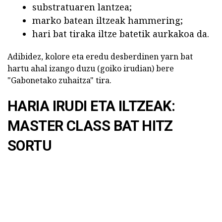
substratuaren lantzea;
marko batean iltzeak hammering;
hari bat tiraka iltze batetik aurkakoa da.
Adibidez, kolore eta eredu desberdinen yarn bat
hartu ahal izango duzu (goiko irudian) bere
"Gabonetako zuhaitza" tira.
HARIA IRUDI
ETA ILTZEAK:
MASTER CLASS BAT HITZ
SORTU