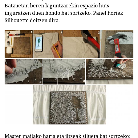
Batzuetan beren laguntzarekin espazio huts
inguratzen duen hondo bat sortzeko. Panel horiek
Silhouette deitzen dira.
Master mailako haria eta iltzeak silueta bat sortzeko: