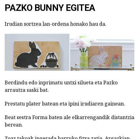
PAZKO BUNNY EGITEA
Irudian sortzea lan-ordena honako hau da.
Berdindu edo inprimatu untxi silueta eta Pazko
arrautza saski bat.
Prestatu plater batean eta ipini irudiaren gainean.
Beat sestra Forma baten ale elkarrengandik distantzia
berean.
Zoaz takoak ingerada barruko fitxa zatia. Argazkian