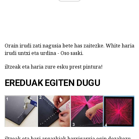
Orain irudi zati nagusia bete has zaitezke. White haria
irudi untxi eta urdina - Oso saski.
iltzeak eta haria zure esku prest pintura!
EREDUAK EGITEN DUGU
iltzeak eta hari argazkiak harrigarria egin dezakezu.