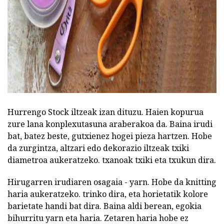
Hurrengo Stock iltzeak izan dituzu. Haien kopurua
zure lana konplexutasuna araberakoa da. Baina irudi
bat, batez beste, gutxienez hogei pieza hartzen. Hobe
da zurgintza, altzari edo dekorazio iltzeak txiki
diametroa aukeratzeko. txanoak txiki eta txukun dira.
Hirugarren irudiaren osagaia - yarn. Hobe da knitting
haria aukeratzeko. trinko dira, eta horietatik kolore
barietate handi bat dira. Baina aldi berean, egokia
bihurritu yarn eta haria. Zetaren haria hobe ez