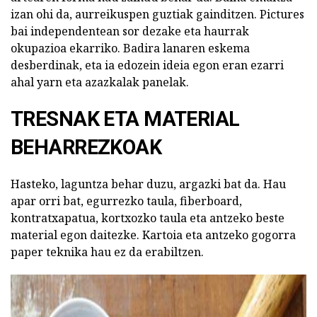
izan ohi da, aurreikuspen guztiak gainditzen. Pictures
bai independentean sor dezake eta haurrak
okupazioa ekarriko. Badira lanaren eskema
desberdinak, eta ia edozein ideia egon eran ezarri
ahal yarn eta azazkalak panelak.
TRESNAK ETA MATERIAL
BEHARREZKOAK
Hasteko, laguntza behar duzu, argazki bat da. Hau
apar orri bat, egurrezko taula, fiberboard,
kontratxapatua, kortxozko taula eta antzeko beste
material egon daitezke. Kartoia eta antzeko gogorra
paper teknika hau ez da erabiltzen.