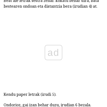
Beat ale letrak sestra zehar. kokatu behar dira, bata
bestearen ondoan eta distantzia bera (irudian 4) at.
ad
Kendu paper letrak (irudi 5).
Ondorioz, gai izan behar duzu, irudian 6 bezala.