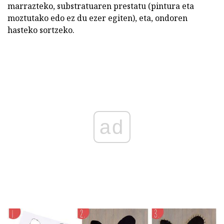
marrazteko, substratuaren prestatu (pintura eta
moztutako edo ez du ezer egiten), eta, ondoren
hasteko sortzeko.
ad