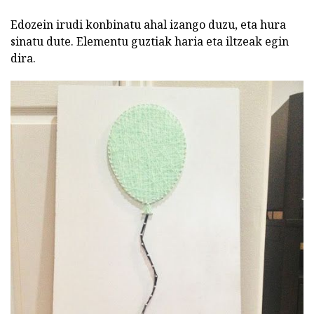
Edozein irudi konbinatu ahal izango duzu, eta hura
sinatu dute. Elementu guztiak haria eta iltzeak egin
dira.