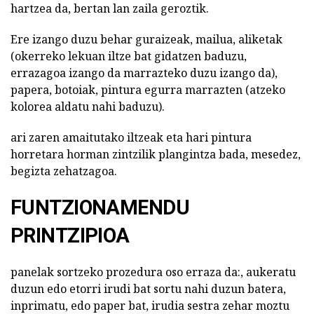
hartzea da, bertan lan zaila geroztik.
Ere izango duzu behar guraizeak, mailua, aliketak
(okerreko lekuan iltze bat gidatzen baduzu,
errazagoa izango da marrazteko duzu izango da),
papera, botoiak, pintura egurra marrazten (atzeko
kolorea aldatu nahi baduzu).
ari zaren amaitutako iltzeak eta hari pintura
horretara horman zintzilik plangintza bada, mesedez,
begizta zehatzagoa.
FUNTZIONAMENDU
PRINTZIPIOA
panelak sortzeko prozedura oso erraza da:, aukeratu
duzun edo etorri irudi bat sortu nahi duzun batera,
inprimatu, edo paper bat, irudia sestra zehar moztu