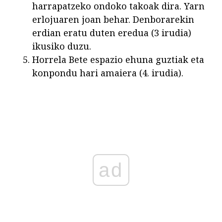
harrapatzeko ondoko takoak dira. Yarn
erlojuaren joan behar. Denborarekin
erdian eratu duten eredua (3 irudia)
ikusiko duzu.
Horrela Bete espazio ehuna guztiak eta
konpondu hari amaiera (4. irudia).
ad