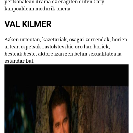
pertsonalean drama ez eragiten duten Cary
kanpoaldean modurik onena.
VAL KILMER
Azken urteotan, kazetariak, osagai-zerrendak, horien
artean ospetsuk rastolstevshie oro har, horiek,
besteak beste, aktore izan zen behin sexualitatea ia
estandar bat.