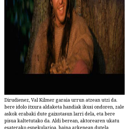
ad
Dirudienez, Val Kilmer garaia urrun atzean utzi da.
bere idolo itxura aldaketa handiak ikusi ondoren, zale
askok erabaki dute gaixotasun larri dela, eta bere
pisua kaltetutako da. Aldi berean, aktorearen ukatu
esaterako espekulazioa, baina azkenean dutela