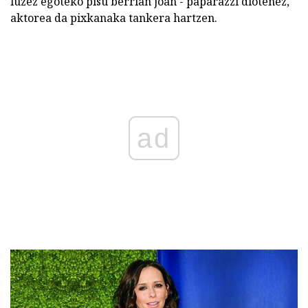
luzez egoteko pisu berrian joan - paparazzi diotenez,
aktorea da pixkanaka tankera hartzen.
ad