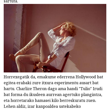
sartuta.
Horrexegatik da, emakume ederrena Hollywood bat
egitea erabaki zure itxura esperimentu ausart bat
hartu. Charlize Theron dago ama handi "Tulio" Irudi
bat forma du ikusleen aurrean agertuko plangintza,
eta horretarako hamasei kilo berreskuratu zuen.
Lehen aldiz, izar kanpoaldea ustekabeko