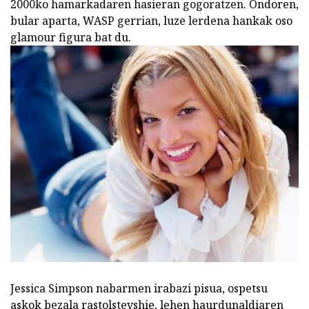
2000ko hamarkadaren hasieran gogoratzen. Ondoren,
bular aparta, WASP gerrian, luze lerdena hankak oso
glamour figura bat du.
Jessica Simpson nabarmen irabazi pisua, ospetsu
askok bezala rastolstevshie, lehen haurdunaldiaren