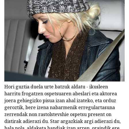
Hori guztia duela urte batzuk aldatu - ikusleen
harritu frogatzen ospetsuaren abeslari eta aktorea
joera gehiegizko pisua izan ahal izateko, eta orduz
geroztik, bere izena nabarmenik erregulartasuna
zerrendak non rastolstevshie ospetsu present on
distirak adierazi du. Star argazkiak argi adierazi du,
hala nola, aldaketa handiak izan arren, oraindik ere