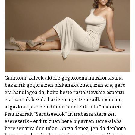
Gaurkoan zaleek aktore gogokoena hauskortasuna
bakarrik gogoratzen pixkanaka zuen, izan ere, gero
eta handiagoa da, baita beste rastolstevshie ospetsu
eta izarrak bezala hasi zen agertzen sailkapenean,
argazkiak jasotzen dituen "aurretik" eta "ondoren".
Pisu izarrak "Serdtseedok" in irabazia atera zen
ezerezetik - erditu zuen bere bigarren seme-alaba
bere senarra den udan. Antza denez, Jen da denbora