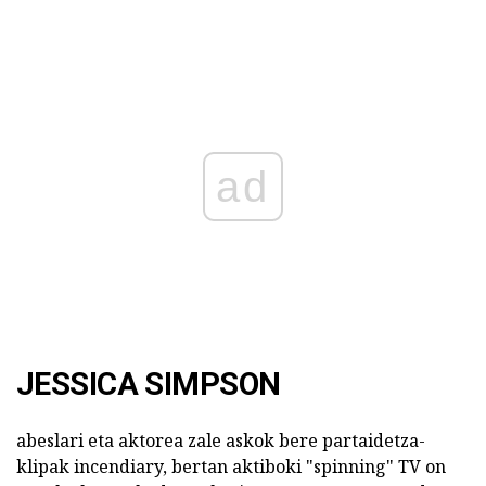
ad
JESSICA SIMPSON
abeslari eta aktorea zale askok bere partaidetza-
klipak incendiary, bertan aktiboki "spinning" TV on