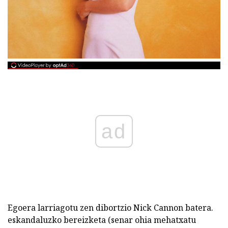
ad
Egoera larriagotu zen dibortzio Nick Cannon batera.
eskandaluzko bereizketa (senar ohia mehatxatu