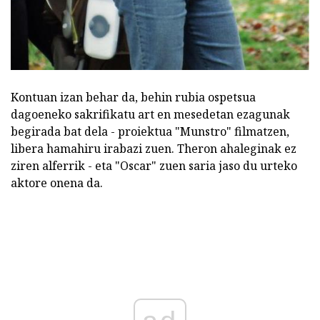
Kontuan izan behar da, behin rubia ospetsua
dagoeneko sakrifikatu art en mesedetan ezagunak
begirada bat dela - proiektua "Munstro" filmatzen,
libera hamahiru irabazi zuen. Theron ahaleginak ez
ziren alferrik - eta "Oscar" zuen saria jaso du urteko
aktore onena da.