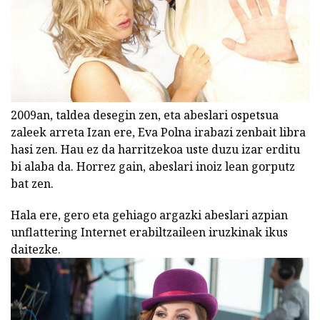
2009an, taldea desegin zen, eta abeslari ospetsua
zaleek arreta Izan ere, Eva Polna irabazi zenbait libra
hasi zen. Hau ez da harritzekoa uste duzu izar erditu
bi alaba da. Horrez gain, abeslari inoiz lean gorputz
bat zen.
Hala ere, gero eta gehiago argazki abeslari azpian
unflattering Internet erabiltzaileen iruzkinak ikus
daitezke.