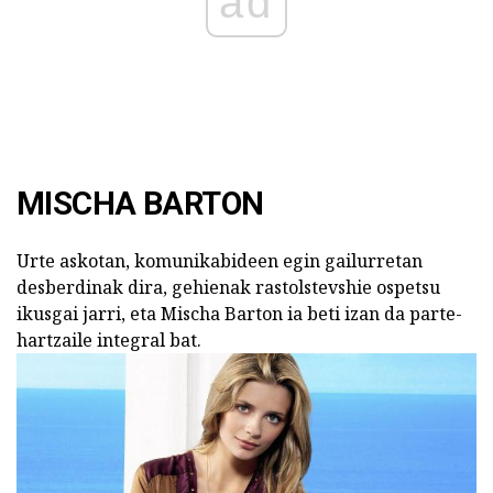
ad
MISCHA BARTON
Urte askotan, komunikabideen egin gailurretan
desberdinak dira, gehienak rastolstevshie ospetsu
ikusgai jarri, eta Mischa Barton ia beti izan da parte-
hartzaile integral bat.