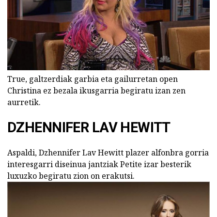
True, galtzerdiak garbia eta gailurretan open
Christina ez bezala ikusgarria begiratu izan zen
aurretik.
DZHENNIFER LAV HEWITT
Aspaldi, Dzhennifer Lav Hewitt plazer alfonbra gorria
interesgarri diseinua jantziak Petite izar besterik
luxuzko begiratu zion on erakutsi.