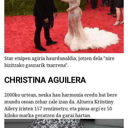
Star etsipen agiria haurdunaldia, jotzen dela "nire
bizitzako gauzarik txarrena".
CHRISTINA AGUILERA
2000ko urtean, neska hau harmonia eredu bat bere
mundu osoan zehar zale izan da. Altuera Kritstiny
Ailery iristen 157 zentimetro, eta pisua argi ez 50
kiloko marka geratzen da garai hartan.