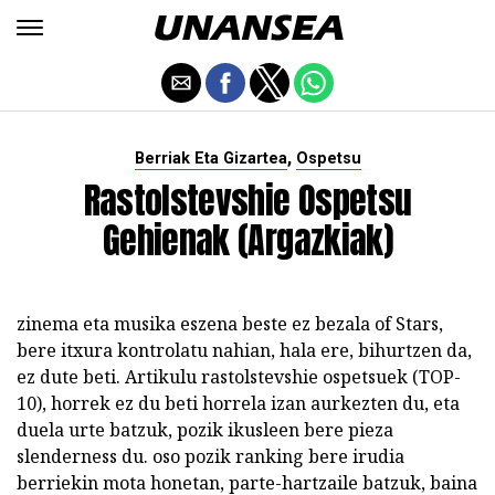
,
Berriak Eta Gizartea
Ospetsu
Rastolstevshie Ospetsu
Gehienak (argazkiak)
zinema eta musika eszena beste ez bezala of Stars,
bere itxura kontrolatu nahian, hala ere, bihurtzen da,
ez dute beti. Artikulu rastolstevshie ospetsuek (TOP-
10), horrek ez du beti horrela izan aurkezten du, eta
duela urte batzuk, pozik ikusleen bere pieza
slenderness du. oso pozik ranking bere irudia
berriekin mota honetan, parte-hartzaile batzuk, baina