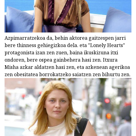
Azpimarratzekoa da, behin aktorea gaitzespen jarri
bere thinness gehiegizkoa dela. eta "Lonely Hearts"
protagonista izan zen zuen, baina ikuskizuna itxi
ondoren, bere ospea gainbehera hasi zen. Itxura
Misha azkar aldatzen hasi zen, eta azkenean agerikoa
zen obesitatea borrokatzeko saiatzen zen bihurtu zen.