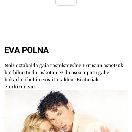
EVA POLNA
Noiz eztabaida gaia rastolstevshie Errusian ospetsuk
bat bihurtu da, askotan ez da osoa aipatu gabe
bakarlari behin existitu taldea "Bisitariak
etorkizunean".