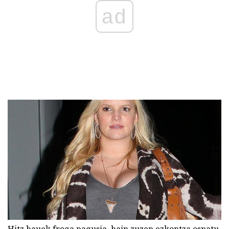
ad
Hitz hauek froga nagusia, hain zuzen ezkontza ospatu