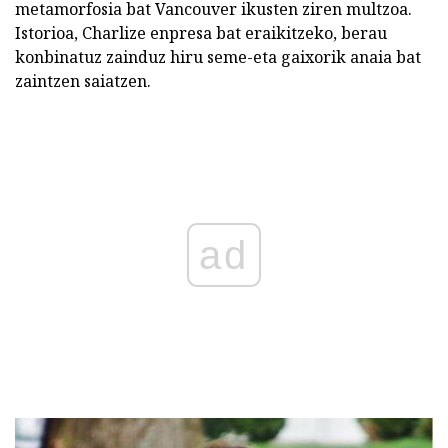
metamorfosia bat Vancouver ikusten ziren multzoa.
Istorioa, Charlize enpresa bat eraikitzeko, berau
konbinatuz zainduz hiru seme-eta gaixorik anaia bat
zaintzen saiatzen.
ad