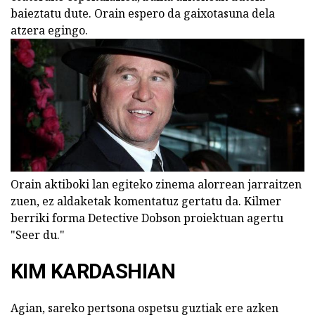
baieztatu dute. Orain espero da gaixotasuna dela
atzera egingo.
Orain aktiboki lan egiteko zinema alorrean jarraitzen
zuen, ez aldaketak komentatuz gertatu da. Kilmer
berriki forma Detective Dobson proiektuan agertu
"Seer du."
KIM KARDASHIAN
Agian, sareko pertsona ospetsu guztiak ere azken