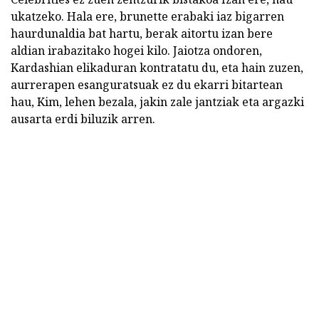
ukatzeko. Hala ere, brunette erabaki iaz bigarren
haurdunaldia bat hartu, berak aitortu izan bere
aldian irabazitako hogei kilo. Jaiotza ondoren,
Kardashian elikaduran kontratatu du, eta hain zuzen,
aurrerapen esanguratsuak ez du ekarri bitartean
hau, Kim, lehen bezala, jakin zale jantziak eta argazki
ausarta erdi biluzik arren.