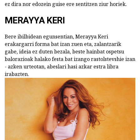
ez dira nor edozein guise ere sentitzen ziur horiek.
MERAYYA KERI
Bere ibilbidean egunsentian, Merayya Keri
erakargarri forma bat izan zuen eta, zalantzarik
gabe, ideia ez duten bezala, beste hainbat ospetsu
balorazioak halako festa bat izango rastolstevshie izan
- azken urteotan, abeslari hasi azkar estra libra
irabazten.