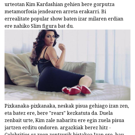
urteotan Kim Kardashian gehien bere gorputza
metamorfosia jendearen arreta erakarri. Bi
errealitate popular show baten izar milaren erdian
ere nahiko Slim figura bat du.
Pixkanaka-pixkanaka, neskak pisua gehiago izan zen,
eta batez ere, bere "rears" kezkatuta da. Duela
zenbait urte, Kim zale nabaritu ere egin zuela pisua
jartzen erditu ondoren. argazkiak berez hitz -
Celebrities ez zuen zentzurik bistakoa Izan ere, hau