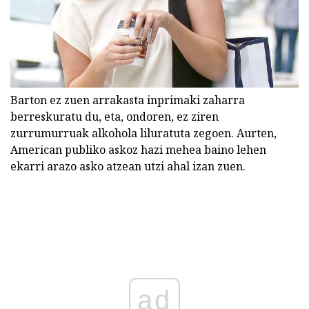
Barton ez zuen arrakasta inprimaki zaharra
berreskuratu du, eta, ondoren, ez ziren
zurrumurruak alkohola liluratuta zegoen. Aurten,
American publiko askoz hazi mehea baino lehen
ekarri arazo asko atzean utzi ahal izan zuen.
ad