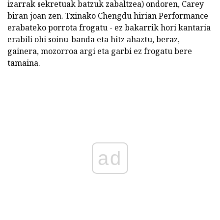
izarrak sekretuak batzuk zabaltzea) ondoren, Carey
biran joan zen. Txinako Chengdu hirian Performance
erabateko porrota frogatu - ez bakarrik hori kantaria
erabili ohi soinu-banda eta hitz ahaztu, beraz,
gainera, mozorroa argi eta garbi ez frogatu bere
tamaina.
ad