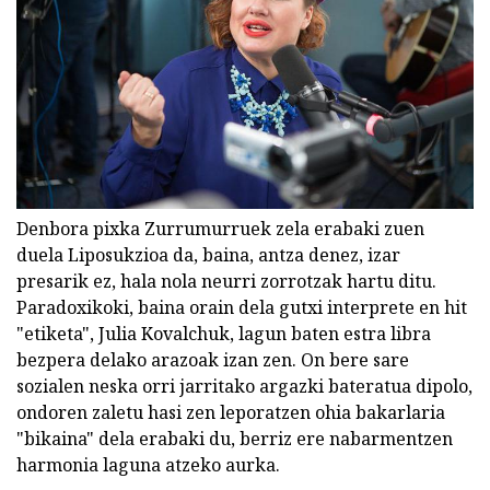
Denbora pixka Zurrumurruek zela erabaki zuen
duela Liposukzioa da, baina, antza denez, izar
presarik ez, hala nola neurri zorrotzak hartu ditu.
Paradoxikoki, baina orain dela gutxi interprete en hit
"etiketa", Julia Kovalchuk, lagun baten estra libra
bezpera delako arazoak izan zen. On bere sare
sozialen neska orri jarritako argazki bateratua dipolo,
ondoren zaletu hasi zen leporatzen ohia bakarlaria
"bikaina" dela erabaki du, berriz ere nabarmentzen
harmonia laguna atzeko aurka.