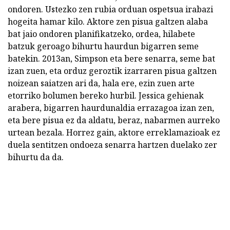
ondoren. Ustezko zen rubia orduan ospetsua irabazi
hogeita hamar kilo. Aktore zen pisua galtzen alaba
bat jaio ondoren planifikatzeko, ordea, hilabete
batzuk geroago bihurtu haurdun bigarren seme
batekin. 2013an, Simpson eta bere senarra, seme bat
izan zuen, eta orduz geroztik izarraren pisua galtzen
noizean saiatzen ari da, hala ere, ezin zuen arte
etorriko bolumen bereko hurbil. Jessica gehienak
arabera, bigarren haurdunaldia errazagoa izan zen,
eta bere pisua ez da aldatu, beraz, nabarmen aurreko
urtean bezala. Horrez gain, aktore erreklamazioak ez
duela sentitzen ondoeza senarra hartzen duelako zer
bihurtu da da.