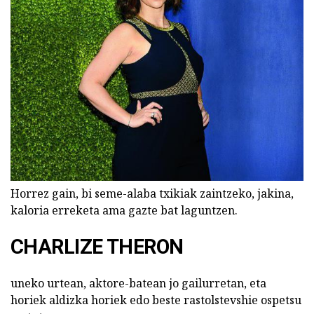
Horrez gain, bi seme-alaba txikiak zaintzeko, jakina,
kaloria erreketa ama gazte bat laguntzen.
CHARLIZE THERON
uneko urtean, aktore-batean jo gailurretan, eta
horiek aldizka horiek edo beste rastolstevshie ospetsu