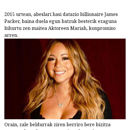
2015 urtean, abeslari hasi datazio billionaire James
Packer, baina duela egun batzuk besterik ezaguna
bihurtu zen maitea Aktoreen Mariah, konpromiso
arren.
Orain, zale beldurrak ziren berriro bere bizitza