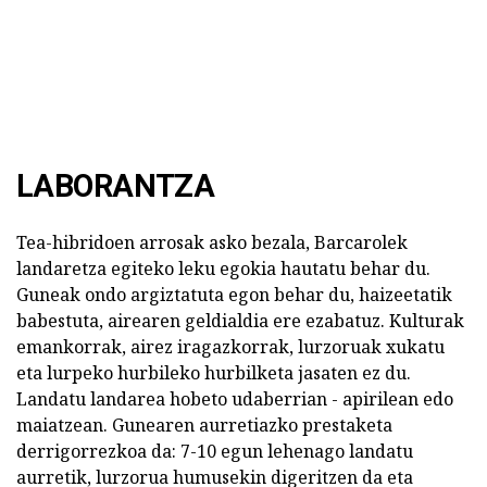
LABORANTZA
Tea-hibridoen arrosak asko bezala, Barcarolek
landaretza egiteko leku egokia hautatu behar du.
Guneak ondo argiztatuta egon behar du, haizeetatik
babestuta, airearen geldialdia ere ezabatuz. Kulturak
emankorrak, airez iragazkorrak, lurzoruak xukatu
eta lurpeko hurbileko hurbilketa jasaten ez du.
Landatu landarea hobeto udaberrian - apirilean edo
maiatzean. Gunearen aurretiazko prestaketa
derrigorrezkoa da: 7-10 egun lehenago landatu
aurretik, lurzorua humusekin digeritzen da eta