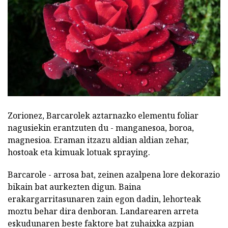
Zorionez, Barcarolek aztarnazko elementu foliar
nagusiekin erantzuten du - manganesoa, boroa,
magnesioa. Eraman itzazu aldian aldian zehar,
hostoak eta kimuak lotuak spraying.
Barcarole - arrosa bat, zeinen azalpena lore dekorazio
bikain bat aurkezten digun. Baina
erakargarritasunaren zain egon dadin, lehorteak
moztu behar dira denboran. Landarearen arreta
eskudunaren beste faktore bat zuhaixka azpian