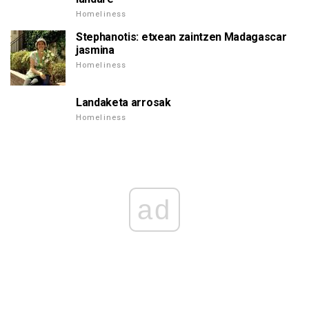
Homeliness
Stephanotis: etxean zaintzen Madagascar
jasmina
Homeliness
Landaketa arrosak
Homeliness
ad