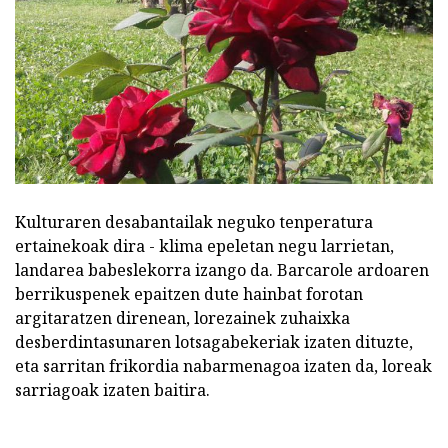
Kulturaren desabantailak neguko tenperatura
ertainekoak dira - klima epeletan negu larrietan,
landarea babeslekorra izango da. Barcarole ardoaren
berrikuspenek epaitzen dute hainbat forotan
argitaratzen direnean, lorezainek zuhaixka
desberdintasunaren lotsagabekeriak izaten dituzte,
eta sarritan frikordia nabarmenagoa izaten da, loreak
sarriagoak izaten baitira.