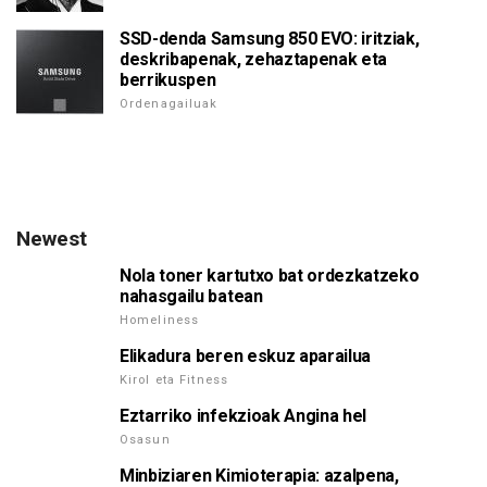
SSD-denda Samsung 850 EVO: iritziak,
deskribapenak, zehaztapenak eta
berrikuspen
Ordenagailuak
Newest
Nola toner kartutxo bat ordezkatzeko
nahasgailu batean
Homeliness
Elikadura beren eskuz aparailua
Kirol eta Fitness
Eztarriko infekzioak Angina hel
Osasun
Minbiziaren Kimioterapia: azalpena,