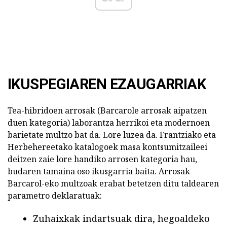
IKUSPEGIAREN EZAUGARRIAK
Tea-hibridoen arrosak (Barcarole arrosak aipatzen
duen kategoria) laborantza herrikoi eta modernoen
barietate multzo bat da. Lore luzea da. Frantziako eta
Herbehereetako katalogoek masa kontsumitzaileei
deitzen zaie lore handiko arrosen kategoria hau,
budaren tamaina oso ikusgarria baita. Arrosak
Barcarol-eko multzoak erabat betetzen ditu taldearen
parametro deklaratuak:
Zuhaixkak indartsuak dira, hegoaldeko