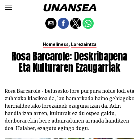
,
Homeliness
Lorezaintza
Rosa Barcarole: Deskribapena
Eta Kulturaren Ezaugarriak
Rosa Barcarole - belusezko lore purpura noble lodi eta
zuhaixka klasikoa da, lau hamarkada baino gehiagoko
herrialdeetako lorezainek ezaguna izan da. Adin
handia izan arren, kulturak ez du ospea galdu,
denborarekin bere admiradunen armada handitzen
doa. Halaber, ezagutu egingo dugu.