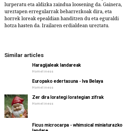
lurperatu eta aldizka zaindua loosening da. Gainera,
ureztapen erregularrak beharrezkoak dira, eta
horrek loreak epealdian handitzen du eta eguraldi
hotza hasten da. Irailaren erdialdean ureztatu.
Similar articles
Haragijaleak landareak
Homeliness
Europako edertasuna - Iva Belaya
Homeliness
Zer dira lorategi lorategian zifrak
Homeliness
Ficus microcarpa - whimsical miniaturazko
landare