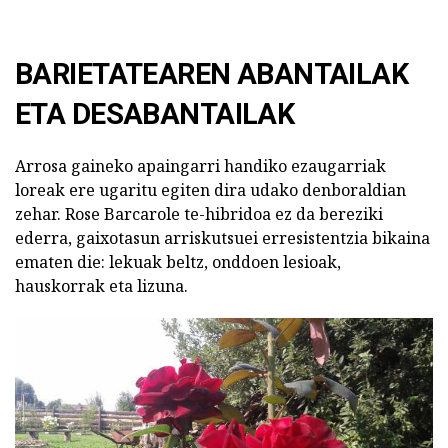
BARIETATEAREN ABANTAILAK
ETA DESABANTAILAK
Arrosa gaineko apaingarri handiko ezaugarriak
loreak ere ugaritu egiten dira udako denboraldian
zehar. Rose Barcarole te-hibridoa ez da bereziki
ederra, gaixotasun arriskutsuei erresistentzia bikaina
ematen die: lekuak beltz, onddoen lesioak,
hauskorrak eta lizuna.