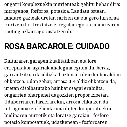
ongarri konplexuekin nutrienteak gehitu behar dira:
nitrogenoa, fosforoa, potasioa. Landatu ostean,
landare gazteak uretan sartzen da eta gero lurzorua
isurtzen du. Ureztatze erregular egokia landarearen
rooting azkarrago sustatzen du.
ROSA BARCAROLE: CUIDADO
Kulturaren garapen kualitatiboan eta lore
errepikakor ugariak ahalegina egiten du, beraz,
garrantzitsua da aldizka hazten ari den denboraldian
elikatzea. Udan zehar, arrosa 3-4 aldiz elikatzen da,
uretan disolbatutako hainbat osagai erabilita,
ongarrien oharpenei dagozkien proportzioetan.
Udaberriaren hasierarekin, arrosa elikatzen da
nitrogenoaren lehentasuna duten konposatuekin,
budinaren aurretik eta loratze garaian - fosforo-
potasio konposatuek, udazkenean - fosforoaren