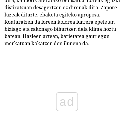
dira, kanpotik ateratako belusatua. Loreak eguzki
distiratsuan desagertzen ez direnak dira. Zapore
luzeak dituzte, ebaketa egiteko aproposa.
Konturatzen da loreen kolorea lurrera epeletan
biziago eta sakonago bihurtzen dela klima hoztu
batean. Hazleen artean, barietatea gaur egun
merkatuan kokatzen den ilunena da.
ad