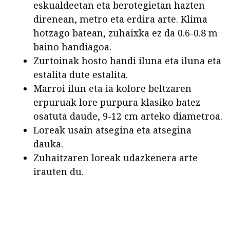
eskualdeetan eta berotegietan hazten
direnean, metro eta erdira arte. Klima
hotzago batean, zuhaixka ez da 0.6-0.8 m
baino handiagoa.
Zurtoinak hosto handi iluna eta iluna eta
estalita dute estalita.
Marroi ilun eta ia kolore beltzaren
erpuruak lore purpura klasiko batez
osatuta daude, 9-12 cm arteko diametroa.
Loreak usain atsegina eta atsegina
dauka.
Zuhaitzaren loreak udazkenera arte
irauten du.