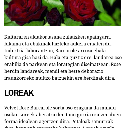
Kulturaren aldakortasuna zuhaixken apaingarri
bikaina eta ebakinak hazteko aukera ematen du.
Industria-laborantzan, Barcarole arrosa ebaki-
kultura gisa hazi da. Hala eta guztiz ere, landarea oso
erabilia da parkean eta lorategian diseinatzean. Rose
berdin landareak, mendi eta beste dekorazio
iraunkorreko multzo batzuekin ere berdinak dira.
LOREAK
Velvet Rose Barcarole sorta oso ezaguna da mundu
osoko. Loreek aberatsa den tonu gorria osatzen duen
forma idealean agertzen dira. Petaloak samurrak