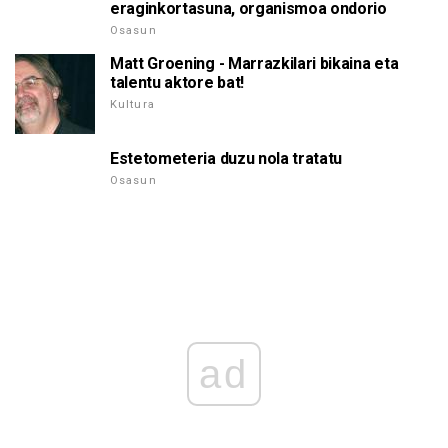
eraginkortasuna, organismoa ondorio
Osasun
Matt Groening - Marrazkilari bikaina eta
talentu aktore bat!
Kultura
Estetometeria duzu nola tratatu
Osasun
ad