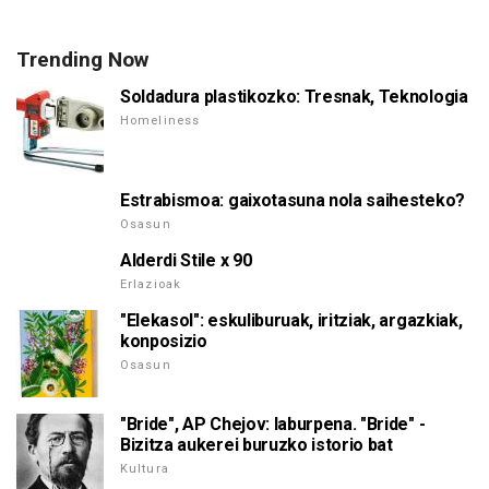
Trending Now
Soldadura plastikozko: Tresnak, Teknologia
Homeliness
Estrabismoa: gaixotasuna nola saihesteko?
Osasun
Alderdi Stile x 90
Erlazioak
"Elekasol": eskuliburuak, iritziak, argazkiak,
konposizio
Osasun
"Bride", AP Chejov: laburpena. "Bride" -
Bizitza aukerei buruzko istorio bat
Kultura