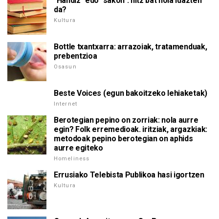
"Handiz" edo "sakon": hitz bat nola idazten
da?
Kultura
Bottle txantxarra: arrazoiak, tratamenduak,
prebentzioa
Osasun
Beste Voices (egun bakoitzeko lehiaketak)
Internet
Berotegian pepino on zorriak: nola aurre
egin? Folk erremedioak. iritziak, argazkiak:
metodoak pepino berotegian on aphids
aurre egiteko
Homeliness
Errusiako Telebista Publikoa hasi igortzen
Kultura