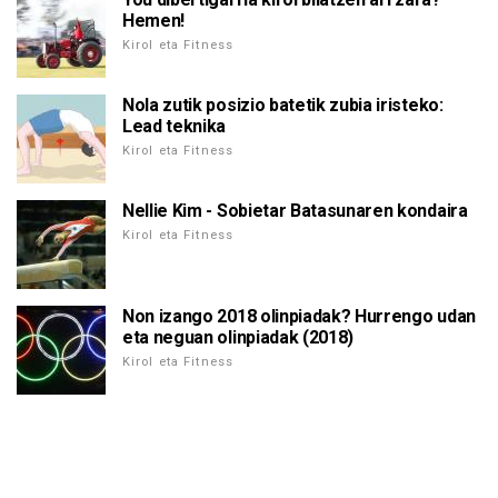
Hemen!
Kirol eta Fitness
Nola zutik posizio batetik zubia iristeko:
Lead teknika
Kirol eta Fitness
Nellie Kim - Sobietar Batasunaren kondaira
Kirol eta Fitness
Non izango 2018 olinpiadak? Hurrengo udan
eta neguan olinpiadak (2018)
Kirol eta Fitness