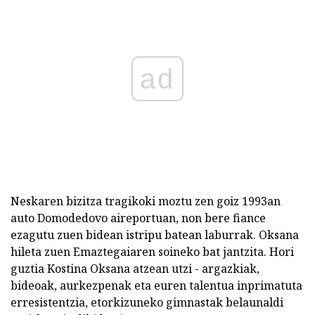
ad
Neskaren bizitza tragikoki moztu zen goiz 1993an
auto Domodedovo aireportuan, non bere fiance
ezagutu zuen bidean istripu batean laburrak. Oksana
hileta zuen Emaztegaiaren soineko bat jantzita. Hori
guztia Kostina Oksana atzean utzi - argazkiak,
bideoak, aurkezpenak eta euren talentua inprimatuta
erresistentzia, etorkizuneko gimnastak belaunaldi