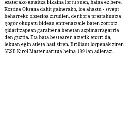
esaterako emaitza bikaina lortu zuen, baina ez bere.
Kostina Oksana dakit gainerako, loa ahaztu - swept
beharreko obsesioa zirudien, denbora prestakuntza
gogor okupatu bidean entrenatzaile baten zorrotz
gidaritzapean garaipena benetan azpimarragarria
den guztia. Eta bata bestearen atzetik etorri da,
lekuan egin atleta hasi ziren. Brilliant lorpenak ziren
SESB Kirol Master saritua heina 1991an adierazi.