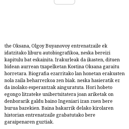
the Oksana, Olgoy Buyanovoy entrenatzaile ek
idatzitako liburu autobiografikoa, neska bereizi
kapitulu bat eskainita. Irakurleak da ikasten, dituen
bidean aurrean txapelketan Kostina Oksana garaitu
horretara. Biografia ezarritako lan honetan erakusten
nola zaila beharrezkoa zen biak. neska hasieratik ez
da inolako esperantzak ainguratuta. Hori hobeto
egongo litzateke unibertsitatera joan ariketak on
denborarik galdu baino Ingeniari izan zuen bere
burua bazekien. Baina bakarrik delako kirolaren
historian entrenatzaile grabatutako bere
garaipenaren guztiak.