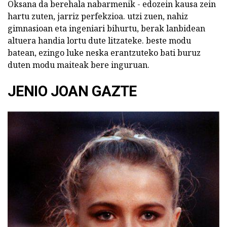
Oksana da berehala nabarmenik - edozein kausa zein
hartu zuten, jarriz perfekzioa. utzi zuen, nahiz
gimnasioan eta ingeniari bihurtu, berak lanbidean
altuera handia lortu dute litzateke. beste modu
batean, ezingo luke neska erantzuteko bati buruz
duten modu maiteak bere inguruan.
JENIO JOAN GAZTE