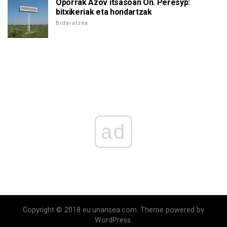
Oporrak Azov itsasoan On. Peresyp:
bitxikeriak eta hondartzak
Bidaiatzea
ad
Copyright © 2018 eu.unansea.com. Theme powered by
WordPress.