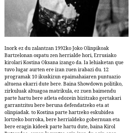
Inork ez du zalantzan 1992ko Joko Olinpikoak
Bartzelonan ospatu zen herrialde hori, Errusiako
kirolari Kostina Oksana izango da. Ia lehiaketan que
tuvo lugar aurten ere izan zuen irabazi du. 12
programak 10 ikuskizun epaimahaiaren puntuazio
altuena ekarri dute bere. Baina Showdown politiko,
zirkuluak altuagoa matrikula, ez zuen baimendu
parte hartu bere atleta edozein bizitzako gertakari
garrantzitsu bere beruna defendatzeko eta at
olinpiadak. to Kostina parte hartzeko eskubidea
lortzeko borroka, bere herrialdeko gobernuan eta
bere eragin kideek parte hartu dute, baina Kirol