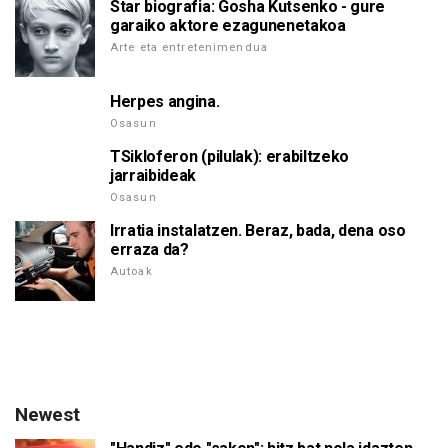
Star biografia: Gosha Kutsenko - gure
garaiko aktore ezagunenetakoa
Arte eta entretenimendua
Herpes angina.
Osasun
TSikloferon (pilulak): erabiltzeko
jarraibideak
Osasun
Irratia instalatzen. Beraz, bada, dena oso
erraza da?
Autoak
Newest