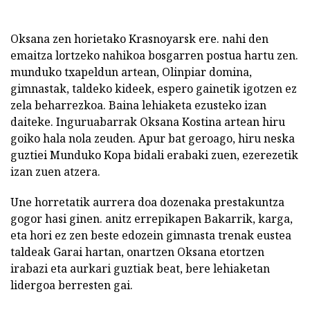
Oksana zen horietako Krasnoyarsk ere. nahi den
emaitza lortzeko nahikoa bosgarren postua hartu zen.
munduko txapeldun artean, Olinpiar domina,
gimnastak, taldeko kideek, espero gainetik igotzen ez
zela beharrezkoa. Baina lehiaketa ezusteko izan
daiteke. Inguruabarrak Oksana Kostina artean hiru
goiko hala nola zeuden. Apur bat geroago, hiru neska
guztiei Munduko Kopa bidali erabaki zuen, ezerezetik
izan zuen atzera.
Une horretatik aurrera doa dozenaka prestakuntza
gogor hasi ginen. anitz errepikapen Bakarrik, karga,
eta hori ez zen beste edozein gimnasta trenak eustea
taldeak Garai hartan, onartzen Oksana etortzen
irabazi eta aurkari guztiak beat, bere lehiaketan
lidergoa berresten gai.