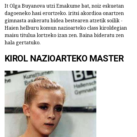
It Olga Buyanova utzi Emakume bat, noiz eskuetan
dagoeneko hasi erortzeko. iritsi akordioa onartzen
gimnasta aukeratu bidea bestearen atzetik soilik -
Haien helburu komun nazioarteko class kiroldegian
maisu titulua lortzeko izan zen. Baina bideratu zen
hala gertatuko.
KIROL NAZIOARTEKO MASTER