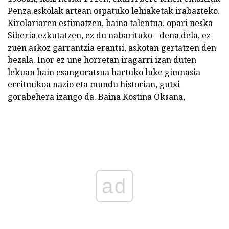
Penza eskolak artean ospatuko lehiaketak irabazteko.
Kirolariaren estimatzen, baina talentua, opari neska
Siberia ezkutatzen, ez du nabarituko - dena dela, ez
zuen askoz garrantzia erantsi, askotan gertatzen den
bezala. Inor ez une horretan iragarri izan duten
lekuan hain esanguratsua hartuko luke gimnasia
erritmikoa nazio eta mundu historian, gutxi
gorabehera izango da. Baina Kostina Oksana,
ad