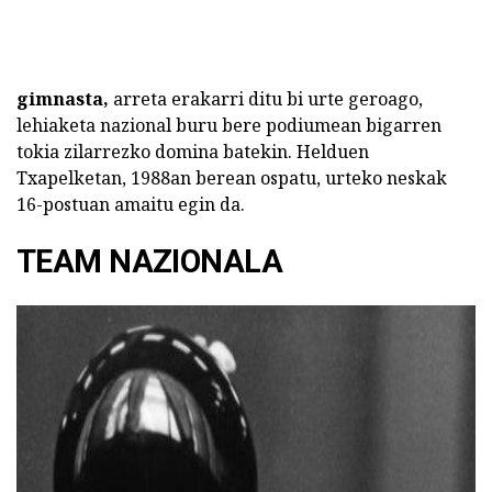
gimnasta,
arreta erakarri ditu bi urte geroago,
lehiaketa nazional buru bere podiumean bigarren
tokia zilarrezko domina batekin. Helduen
Txapelketan, 1988an berean ospatu, urteko neskak
16-postuan amaitu egin da.
TEAM NAZIONALA