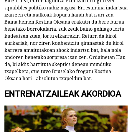
Batzordea, euren laguntza ezin izan du egin ezer
squabbles politiko nahiz nagusi. Erresumina indartsua
izan zen eta malkoak kopuru handi bat isuri zen.
Baina hemen Kostina Oksana erakutsi du bere burua
benetako borrokalaria. zuk zeuk baino gehiago lortu
kudeatzen zuen, lortu elkarrekin. Return da kirol
aurkariak, nor ziren konbentzitu gimnastak du kirol
karrera amaitutakoan shock indartsu bat, hala nola
ondoren benetako sorpresa izan zen. Ordainetan Hau
da, bi aldiz harrituta skeptics denean munduko
txapelketa, que tuvo Bruselako frogatu Kostina
Oksana hori - absolutua txapeldun bat.
ENTRENATZAILEAK AKORDIOA