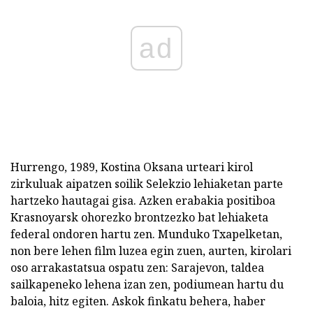
ad
Hurrengo, 1989, Kostina Oksana urteari kirol
zirkuluak aipatzen soilik Selekzio lehiaketan parte
hartzeko hautagai gisa. Azken erabakia positiboa
Krasnoyarsk ohorezko brontzezko bat lehiaketa
federal ondoren hartu zen. Munduko Txapelketan,
non bere lehen film luzea egin zuen, aurten, kirolari
oso arrakastatsua ospatu zen: Sarajevon, taldea
sailkapeneko lehena izan zen, podiumean hartu du
baloia, hitz egiten. Askok finkatu behera, haber