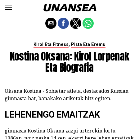
,
Kirol Eta Fitness
Pista Eta Eremu
Kostina Oksana: Kirol Lorpenak
Eta Biografia
Oksana Kostina - Sobietar atleta, destacados Russian
gimnasta bat, banakako ariketak hitz egiten.
LEHENENGO EMAITZAK
gimnasia Kostina Oksana zazpi urterekin lortu.
1986an, noiz neska 14 zen, ekarri bere lehen emaitzak