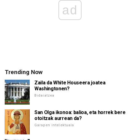
ad
Trending Now
Zaila da White Houseera joatea
Washingtonen?
Bidaiatzea
San Olga ikonoa: balioa, eta horrek bere
otoitzak aurrean da?
Garapen intelektuala