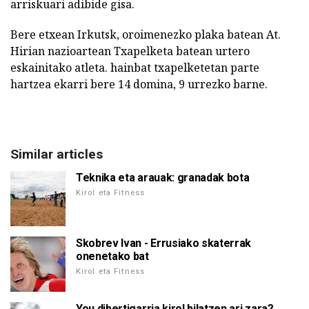
arriskuari adibide gisa.
Bere etxean Irkutsk, oroimenezko plaka batean At.
Hirian nazioartean Txapelketa batean urtero
eskainitako atleta. hainbat txapelketetan parte
hartzea ekarri bere 14 domina, 9 urrezko barne.
Similar articles
Teknika eta arauak: granadak bota
Kirol eta Fitness
Skobrev Ivan - Errusiako skaterrak
onenetako bat
Kirol eta Fitness
You dibertigarria kirol bilatzen ari zara?