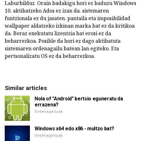
Laburbilduz. Orain badakigu hori ez baduzu Windows
10. aktibatzeko Ados ez izan da. sistemaren
funtzionala ez du jasaten. pantaila eta imposibilidad
wallpaper aldatzeko izkinan marka bat ez da kritikoa
da. Beraz exekutatu lizentzia bat erosi ez da
beharrezkoa. Posible da hori ez dago aktibatuta
sistemaren ordenagailu batean lan egiteko. Eta
pertsonalizatu OS ez da beharrezkoa.
Similar articles
Nola of "Android" bertsio eguneratu da
errazena?
Ordenagailuak
Windows x64 edo x86 - multzo bat?
Ordenagailuak