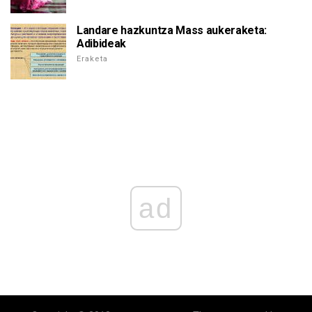
Landare hazkuntza Mass aukeraketa:
Adibideak
Eraketa
ad