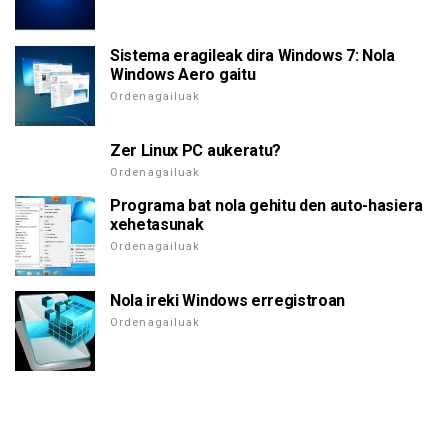
Sistema eragileak dira Windows 7: Nola
Windows Aero gaitu
Ordenagailuak
Zer Linux PC aukeratu?
Ordenagailuak
Programa bat nola gehitu den auto-hasiera
xehetasunak
Ordenagailuak
Nola ireki Windows erregistroan
Ordenagailuak