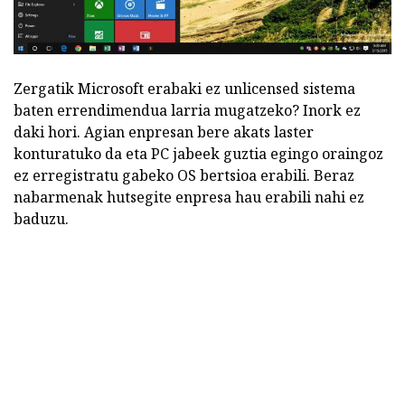
Zergatik Microsoft erabaki ez unlicensed sistema
baten errendimendua larria mugatzeko? Inork ez
daki hori. Agian enpresan bere akats laster
konturatuko da eta PC jabeek guztia egingo oraingoz
ez erregistratu gabeko OS bertsioa erabili. Beraz
nabarmenak hutsegite enpresa hau erabili nahi ez
baduzu.