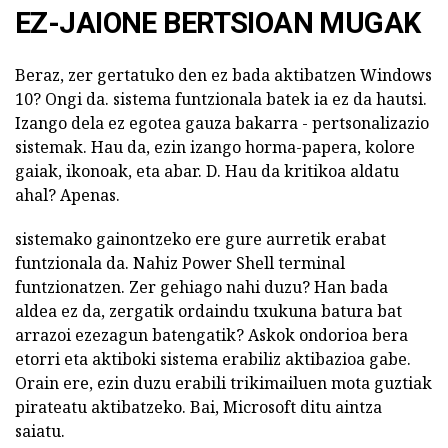
EZ-JAIONE BERTSIOAN MUGAK
Beraz, zer gertatuko den ez bada aktibatzen Windows
10? Ongi da. sistema funtzionala batek ia ez da hautsi.
Izango dela ez egotea gauza bakarra - pertsonalizazio
sistemak. Hau da, ezin izango horma-papera, kolore
gaiak, ikonoak, eta abar. D. Hau da kritikoa aldatu
ahal? Apenas.
sistemako gainontzeko ere gure aurretik erabat
funtzionala da. Nahiz Power Shell terminal
funtzionatzen. Zer gehiago nahi duzu? Han bada
aldea ez da, zergatik ordaindu txukuna batura bat
arrazoi ezezagun batengatik? Askok ondorioa bera
etorri eta aktiboki sistema erabiliz aktibazioa gabe.
Orain ere, ezin duzu erabili trikimailuen mota guztiak
pirateatu aktibatzeko. Bai, Microsoft ditu aintza
saiatu.