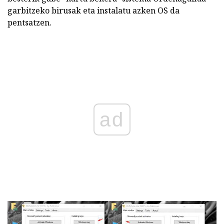
garbitzeko birusak eta instalatu azken OS da
pentsatzen.
ad