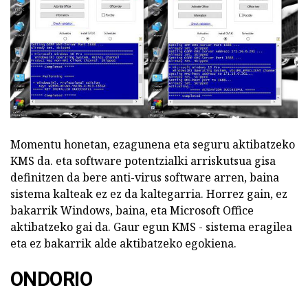
Momentu honetan, ezagunena eta seguru aktibatzeko
KMS da. eta software potentzialki arriskutsua gisa
definitzen da bere anti-virus software arren, baina
sistema kalteak ez ez da kaltegarria. Horrez gain, ez
bakarrik Windows, baina, eta Microsoft Office
aktibatzeko gai da. Gaur egun KMS - sistema eragilea
eta ez bakarrik alde aktibatzeko egokiena.
ONDORIO