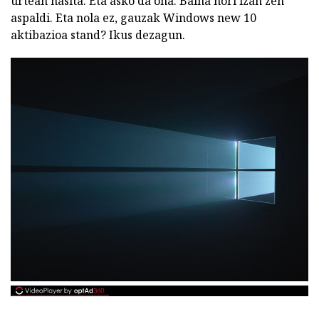
urtean hasita. Eta asko da ona. Baina hori izan zen
aspaldi. Eta nola ez, gauzak Windows new 10
aktibazioa stand? Ikus dezagun.