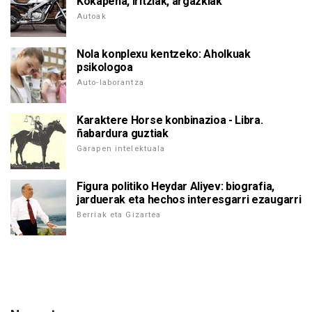
Kokapena, iritziak, argazkiak
Autoak
Nola konplexu kentzeko: Aholkuak
psikologoa
Auto-laborantza
Karaktere Horse konbinazioa - Libra.
ñabardura guztiak
Garapen intelektuala
Figura politiko Heydar Aliyev: biografia,
jarduerak eta hechos interesgarri ezaugarri
Berriak eta Gizartea