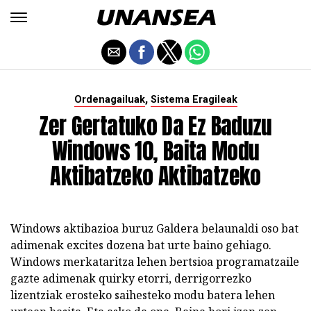
,
Ordenagailuak
Sistema Eragileak
Zer Gertatuko Da Ez Baduzu
Windows 10, Baita Modu
Aktibatzeko Aktibatzeko
Windows aktibazioa buruz Galdera belaunaldi oso bat
adimenak excites dozena bat urte baino gehiago.
Windows merkataritza lehen bertsioa programatzaile
gazte adimenak quirky etorri, derrigorrezko
lizentziak erosteko saihesteko modu batera lehen