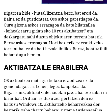
Bigarren bide - hutsal lizentzia berri bat erosi da.
Baina ez da guztiontzat. Oso askoz garestiagoa da.
Gure gizona askoz errazagoa da kate bilatzailea
«leihoak sartu gidatzeko 10 rus aktibatzen" eta
deskargatu nahi duzun objektuaren torrent batetik.
Beraz askoz erosoagoa. Hori besterik ez eraikitzeko
torrent bat ez da beti bezala ibiliko. Beraz, kontuz ibili
behar dugu hemen.
AKTIBATZAILE ERABILERA
OS aktibatzea mota guztietako erabiltzea ez da
gomendagarria. Lehen, legez kanpokoa da.
Bigarrenik, aktibatzaile hauekin jaso ahal oso zakarra
birus bat. Orduan ez duzu zer gertatzen den ez
baduzu Windows 10. aktibatzeko beharrezkoa den
besterik gabe "hartu behera" sistema Ordenagailua