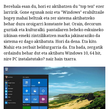
Berehala esan du, hori ez aktibatzen du "top ten" ezer
larririk. Gone egunak noiz eta "Windows" erabiltzaile
bogey mahai beltzak eta zer sistema aktibatzeko
behar duzu oroigarri konstante bat. Orain, decorum
guztiak eta kulturalki. pantailaren beheko eskuineko
izkinan emeki zintzilikatzen marka jakinaraziko da
sistema ez dago aktibatuta. Hori da dena. Eta kito.
Nahiz eta zerbait beldurgarria da. Eta bada, zergatik
ordaindu behar dut eta aktibatu Windows 10, 64 bit,
nire PC instalatutako? naiz hain txarra.