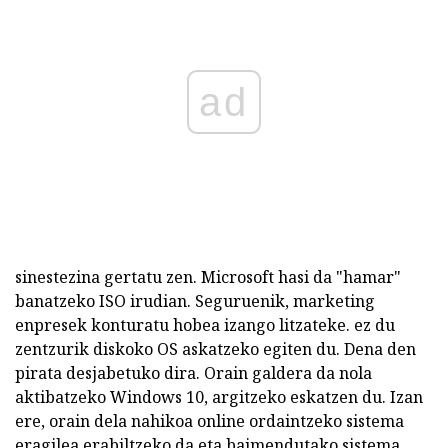
ad
sinestezina gertatu zen. Microsoft hasi da "hamar"
banatzeko ISO irudian. Seguruenik, marketing
enpresek konturatu hobea izango litzateke. ez du
zentzurik diskoko OS askatzeko egiten du. Dena den
pirata desjabetuko dira. Orain galdera da nola
aktibatzeko Windows 10, argitzeko eskatzen du. Izan
ere, orain dela nahikoa online ordaintzeko sistema
eragilea erabiltzeko da eta baimendutako sistema