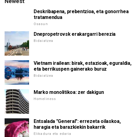
Newest
Deskribapena, prebentzioa, eta gonorrhea
tratamendua
Osasun
Dnepropetrovsk erakargarri berezia
Bidaiatzea
Vietnam irailean: birak, estazioak, eguraldia,
eta berrikuspen gainerako buruz
Bidaiatzea
Marko monolitikoa: zer dakigun
Homeliness
Entsalada "General": errezeta oilaskoa,
haragia eta barazkiekin bakarrik
Elikadura eta edaria