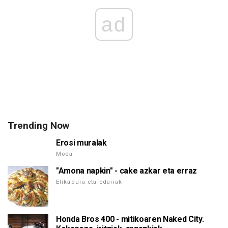
ad
Trending Now
Erosi muralak
Moda
"Amona napkin" - cake azkar eta erraz
Elikadura eta edariak
Honda Bros 400 - mitikoaren Naked City.