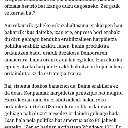
ofiziala bertsio bat izango duzu dagoeneko. Zergatik
ez xarma bat?
Aurrekaririk gabeko eskuzabaltasuna erakarpen hau
bakarrik ikus daiteke, izan ere, enpresa hori erabaki
du diru gehiago kenduko erabiltzaileen harpidetza
politika erabiliz azaldu. lehen, behin produktua
ordaintzen badu, erabili dezakezu Denboraren
amaierara, baina orain ez da lan egiteko. Izan aldizka
eguneratzeko harpidetza aldi bakoitzean kopuru bera
ordainduta. Ez da estrategia txarra.
Bai, sistema doakoa banatzen da. Baina erabilera ez
da doan. Konpainiak harpidetza printzipio bat mugitu.
Horrek esan nahi du erabiltzaileak bakarreko
ordainketa urteko OS erabilera soilik ordaintzen.
gehiago nahi duzu? mesedez ordaindu gehiago bada.
Esan hala nola politika bat amorrua asko PC jabeek
esateko. "Zer ez baduzu aktibatzen Windows 10?": Ez