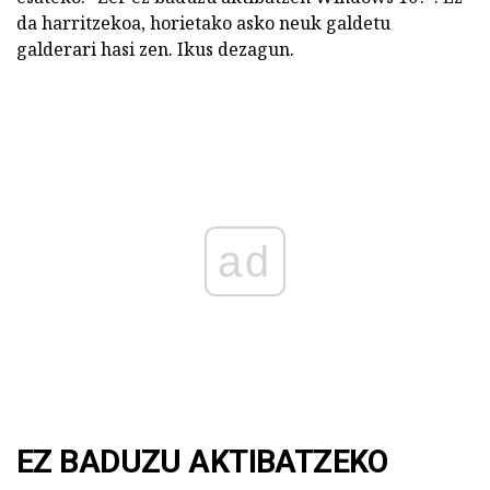
da harritzekoa, horietako asko neuk galdetu
galderari hasi zen. Ikus dezagun.
ad
EZ BADUZU AKTIBATZEKO