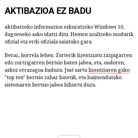
AKTIBAZIOA EZ BADU
aktibatzeko informazioa eskuratzeko Windows 10,
dagoeneko asko idatzi ditu. Hemen azaltzeko modurik
ofizial eta erdi-ofiziala saiatuko gara.
Beraz, horrela lehen. Zorterik lizentziatu zazpigarren
edo zortzigarren bertsio baten jabea, eta, ondoren,
askoz errazagoa baduzu. Just sartu
lizentziaren gako
"top ten" bertsio zahar batetik, eta baimendutako
sistemaren bertsio jabea bihurtu duzu.