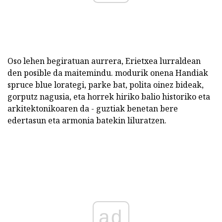
Oso lehen begiratuan aurrera, Erietxea lurraldean
den posible da maitemindu. modurik onena Handiak
spruce blue lorategi, parke bat, polita oinez bideak,
gorputz nagusia, eta horrek hiriko balio historiko eta
arkitektonikoaren da - guztiak benetan bere
edertasun eta armonia batekin liluratzen.
ad