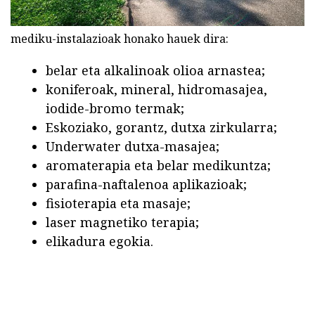
mediku-instalazioak honako hauek dira:
belar eta alkalinoak olioa arnastea;
koniferoak, mineral, hidromasajea,
iodide-bromo termak;
Eskoziako, gorantz, dutxa zirkularra;
Underwater dutxa-masajea;
aromaterapia eta belar medikuntza;
parafina-naftalenoa aplikazioak;
fisioterapia eta masaje;
laser magnetiko terapia;
elikadura egokia.