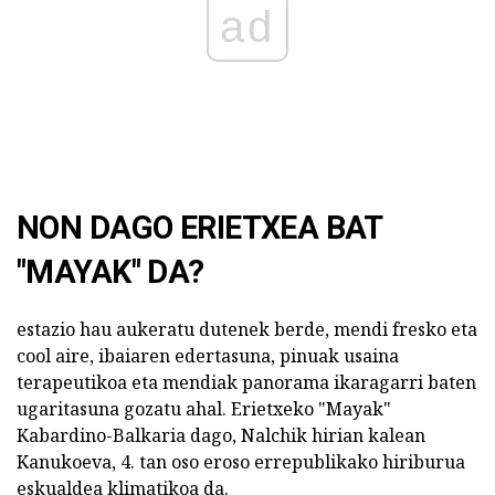
ad
NON DAGO ERIETXEA BAT
"MAYAK" DA?
estazio hau aukeratu dutenek berde, mendi fresko eta
cool aire, ibaiaren edertasuna, pinuak usaina
terapeutikoa eta mendiak panorama ikaragarri baten
ugaritasuna gozatu ahal. Erietxeko "Mayak"
Kabardino-Balkaria dago, Nalchik hirian kalean
Kanukoeva, 4. tan oso eroso errepublikako hiriburua
eskualdea klimatikoa da.