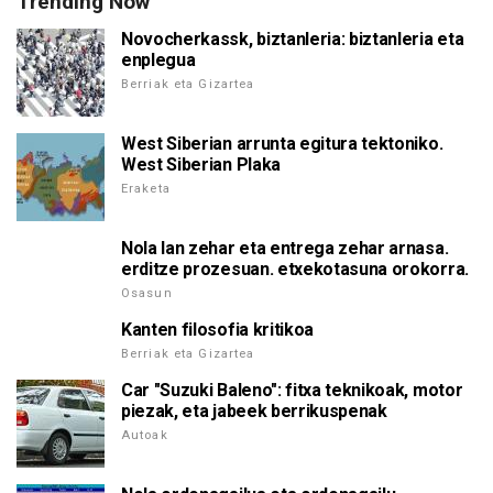
Trending Now
Novocherkassk, biztanleria: biztanleria eta
enplegua
Berriak eta Gizartea
West Siberian arrunta egitura tektoniko.
West Siberian Plaka
Eraketa
Nola lan zehar eta entrega zehar arnasa.
erditze prozesuan. etxekotasuna orokorra.
Osasun
Kanten filosofia kritikoa
Berriak eta Gizartea
Car "Suzuki Baleno": fitxa teknikoak, motor
piezak, eta jabeek berrikuspenak
Autoak