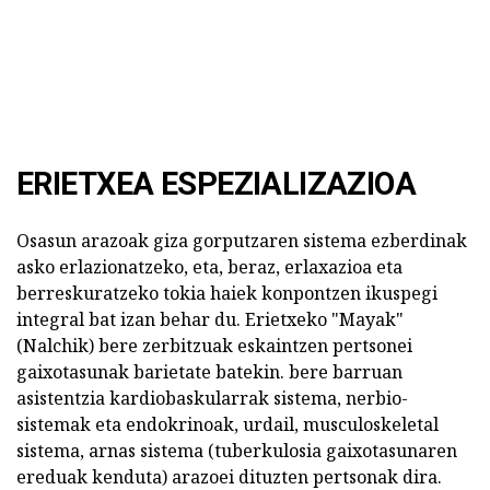
ERIETXEA ESPEZIALIZAZIOA
Osasun arazoak giza gorputzaren sistema ezberdinak
asko erlazionatzeko, eta, beraz, erlaxazioa eta
berreskuratzeko tokia haiek konpontzen ikuspegi
integral bat izan behar du. Erietxeko "Mayak"
(Nalchik) bere zerbitzuak eskaintzen pertsonei
gaixotasunak barietate batekin. bere barruan
asistentzia kardiobaskularrak sistema, nerbio-
sistemak eta endokrinoak, urdail, musculoskeletal
sistema, arnas sistema (tuberkulosia gaixotasunaren
ereduak kenduta) arazoei dituzten pertsonak dira.