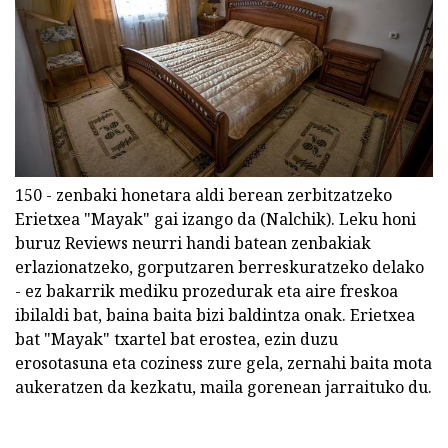
150 - zenbaki honetara aldi berean zerbitzatzeko
Erietxea "Mayak" gai izango da (Nalchik). Leku honi
buruz Reviews neurri handi batean zenbakiak
erlazionatzeko, gorputzaren berreskuratzeko delako
- ez bakarrik mediku prozedurak eta aire freskoa
ibilaldi bat, baina baita bizi baldintza onak. Erietxea
bat "Mayak" txartel bat erostea, ezin duzu
erosotasuna eta coziness zure gela, zernahi baita mota
aukeratzen da kezkatu, maila gorenean jarraituko du.