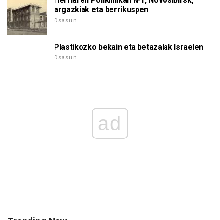
Herriaren Poliklinikan №1, Novosibirsk,
argazkiak eta berrikuspen
Osasun
Plastikozko bekain eta betazalak Israelen
Osasun
ad