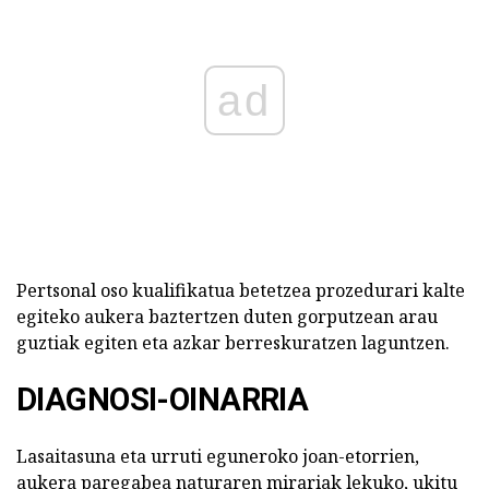
ad
Pertsonal oso kualifikatua betetzea prozedurari kalte
egiteko aukera baztertzen duten gorputzean arau
guztiak egiten eta azkar berreskuratzen laguntzen.
DIAGNOSI-OINARRIA
Lasaitasuna eta urruti eguneroko joan-etorrien,
aukera paregabea naturaren mirariak lekuko, ukitu