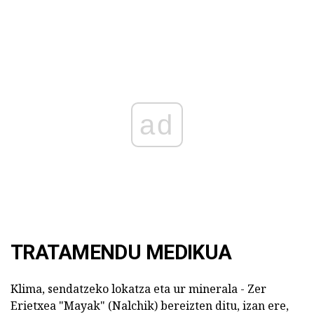
ad
TRATAMENDU MEDIKUA
Klima, sendatzeko lokatza eta ur minerala - Zer
Erietxea "Mayak" (Nalchik) bereizten ditu, izan ere,