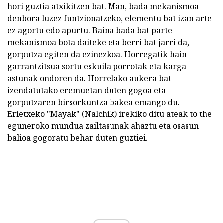
hori guztia atxikitzen bat. Man, bada mekanismoa
denbora luzez funtzionatzeko, elementu bat izan arte
ez agortu edo apurtu. Baina bada bat parte-
mekanismoa bota daiteke eta berri bat jarri da,
gorputza egiten da ezinezkoa. Horregatik hain
garrantzitsua sortu eskuila porrotak eta karga
astunak ondoren da. Horrelako aukera bat
izendatutako eremuetan duten gogoa eta
gorputzaren birsorkuntza bakea emango du.
Erietxeko "Mayak" (Nalchik) irekiko ditu ateak to the
eguneroko mundua zailtasunak ahaztu eta osasun
balioa gogoratu behar duten guztiei.