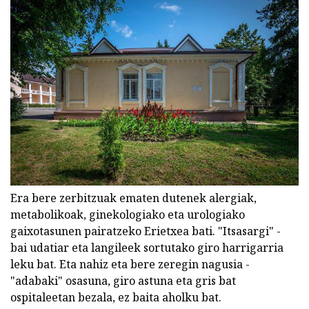
Era bere zerbitzuak ematen dutenek alergiak,
metabolikoak, ginekologiako eta urologiako
gaixotasunen pairatzeko Erietxea bati. "Itsasargi" -
bai udatiar eta langileek sortutako giro harrigarria
leku bat. Eta nahiz eta bere zeregin nagusia -
"adabaki" osasuna, giro astuna eta gris bat
ospitaleetan bezala, ez baita aholku bat.