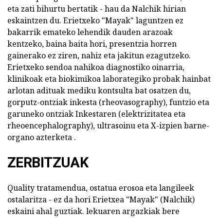
eta zati bihurtu bertatik - hau da Nalchik hirian
eskaintzen du. Erietxeko "Mayak" laguntzen ez
bakarrik emateko lehendik dauden arazoak
kentzeko, baina baita hori, presentzia horren
gainerako ez ziren, nahiz eta jakitun ezagutzeko.
Erietxeko sendoa nahikoa diagnostiko oinarria,
klinikoak eta biokimikoa laborategiko probak hainbat
arlotan adituak mediku kontsulta bat osatzen du,
gorputz-ontziak inkesta (rheovasography), funtzio eta
garuneko ontziak Inkestaren (elektrizitatea eta
rheoencephalography), ultrasoinu eta X-izpien barne-
organo azterketa .
ZERBITZUAK
Quality tratamendua, ostatua erosoa eta langileek
ostalaritza - ez da hori Erietxea "Mayak" (Nalchik)
eskaini ahal guztiak. lekuaren argazkiak bere