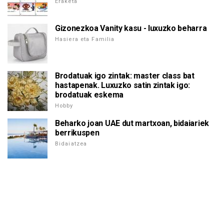
Eraketa
Gizonezkoa Vanity kasu - luxuzko beharra
Hasiera eta Familia
Brodatuak igo zintak: master class bat
hastapenak. Luxuzko satin zintak igo:
brodatuak eskema
Hobby
Beharko joan UAE dut martxoan, bidaiariek
berrikuspen
Bidaiatzea