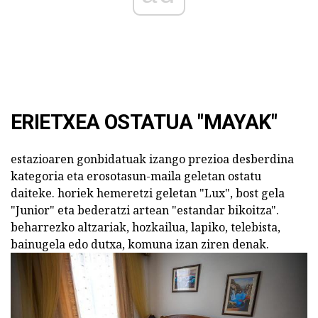
ERIETXEA OSTATUA "MAYAK"
estazioaren gonbidatuak izango prezioa desberdina
kategoria eta erosotasun-maila geletan ostatu
daiteke. horiek hemeretzi geletan "Lux", bost gela
"Junior" eta bederatzi artean "estandar bikoitza".
beharrezko altzariak, hozkailua, lapiko, telebista,
bainugela edo dutxa, komuna izan ziren denak.