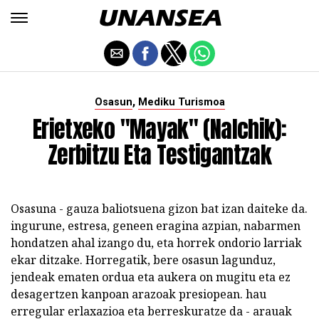
,
Osasun
Mediku Turismoa
Erietxeko "Mayak" (Nalchik):
Zerbitzu Eta Testigantzak
Osasuna - gauza baliotsuena gizon bat izan daiteke da.
ingurune, estresa, geneen eragina azpian, nabarmen
hondatzen ahal izango du, eta horrek ondorio larriak
ekar ditzake. Horregatik, bere osasun lagunduz,
jendeak ematen ordua eta aukera on mugitu eta ez
desagertzen kanpoan arazoak presiopean. hau
erregular erlaxazioa eta berreskuratze da - arauak