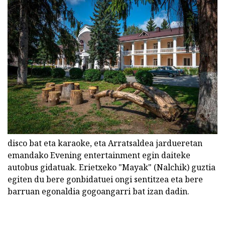
disco bat eta karaoke, eta Arratsaldea jardueretan
emandako Evening entertainment egin daiteke
autobus gidatuak. Erietxeko "Mayak" (Nalchik) guztia
egiten du bere gonbidatuei ongi sentitzea eta bere
barruan egonaldia gogoangarri bat izan dadin.