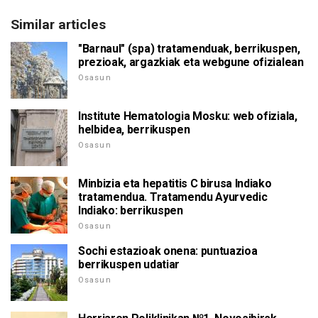
Similar articles
"Barnaul" (spa) tratamenduak, berrikuspen,
prezioak, argazkiak eta webgune ofizialean
Osasun
Institute Hematologia Mosku: web ofiziala,
helbidea, berrikuspen
Osasun
Minbizia eta hepatitis C birusa Indiako
tratamendua. Tratamendu Ayurvedic
Indiako: berrikuspen
Osasun
Sochi estazioak onena: puntuazioa
berrikuspen udatiar
Osasun