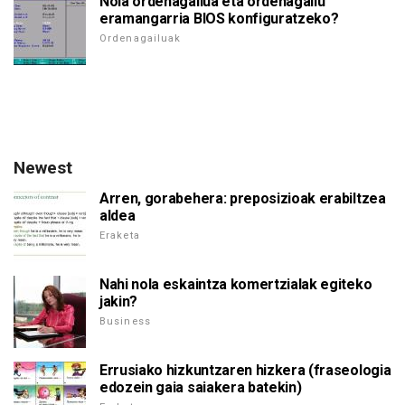
Nola ordenagailua eta ordenagailu
eramangarria BIOS konfiguratzeko?
Ordenagailuak
Newest
Arren, gorabehera: preposizioak erabiltzea
aldea
Eraketa
Nahi nola eskaintza komertzialak egiteko
jakin?
Business
Errusiako hizkuntzaren hizkera (fraseologia
edozein gaia saiakera batekin)