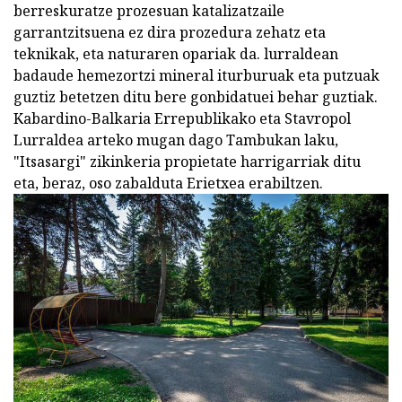
berreskuratze prozesuan katalizatzaile
garrantzitsuena ez dira prozedura zehatz eta
teknikak, eta naturaren opariak da. lurraldean
badaude hemezortzi mineral iturburuak eta putzuak
guztiz betetzen ditu bere gonbidatuei behar guztiak.
Kabardino-Balkaria Errepublikako eta Stavropol
Lurraldea arteko mugan dago Tambukan laku,
"Itsasargi" zikinkeria propietate harrigarriak ditu
eta, beraz, oso zabalduta Erietxea erabiltzen.